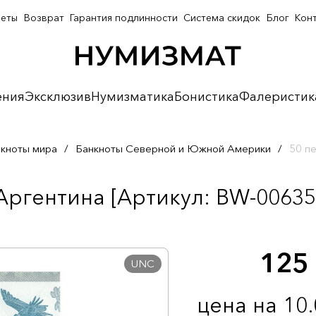
неты
Возврат
Гарантия подлинности
Система скидок
Блог
Кон
ения
Эксклюзив
Нумизматика
Бонистика
Фалеристик
кноты мира
/
Банкноты Северной и Южной Америки
/
50 п
Аргентина [Артикул: BW-00635
125
UNC
цена на 10