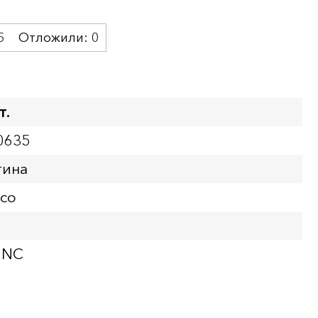
5
Отложили:
0
т.
0635
тина
есо
UNC