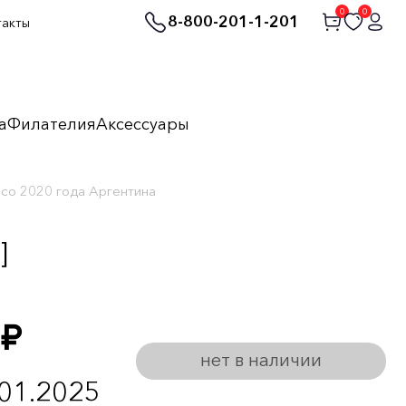
0
0
8-800-201-1-201
такты
а
Филателия
Аксессуары
есо 2020 года Аргентина
]
руб.
нет в наличии
.01.2025