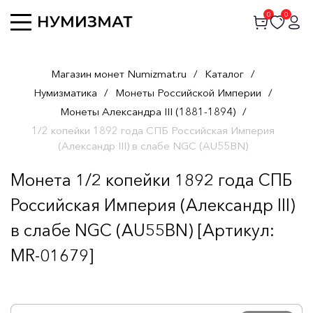
0
0
Магазин монет Numizmat.ru
/
Каталог
/
Нумизматика
/
Монеты Российской Империи
/
Монеты Александра III (1881-1894)
/
1/2 копейки 1892 года СПБ Российская Империя
(Александр III) в слабе NGC (AU55BN)
Монета 1/2 копейки 1892 года СПБ
Российская Империя (Александр III)
в слабе NGC (AU55BN) [Артикул:
MR-01679]