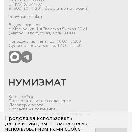
8 (499) 673-41-07
8 (800) 201-1-201 (бесплатно по России)
info@numizmat.ru
Выдача заказов:
г. Москва, ул. 1-я Тверская-Ямская 29 с1
(Метро Белорусская, Кольцевая)
Понедельник - пятница: 10:00 - 20:00
Суббота - воскресенье: 12:00 - 18:00
Карта сайта
Пользовательское соглашение
Договор-оферта
Согласие на получение
рекламно-информационных материалов
Продолжая использовать
© 2019-2026 Нумизмат.ru
данный сайт, вы соглашаетесь с
использованием нами cookie-