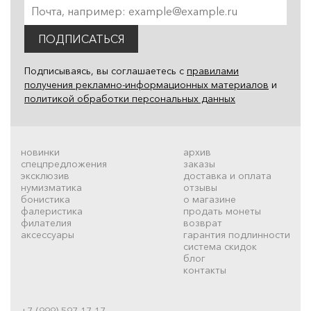
ПОДПИСАТЬСЯ
Подписываясь, вы соглашаетесь с
правилами
получения рекламно-информационных материалов
и
политикой обработки персональных данных
новинки
архив
спецпредложения
заказы
эксклюзив
доставка и оплата
нумизматика
отзывы
бонистика
о магазине
фалеристика
продать монеты
филателия
возврат
аксессуары
гарантия подлинности
система скидок
блог
контакты
+7 (999) 597-17-17