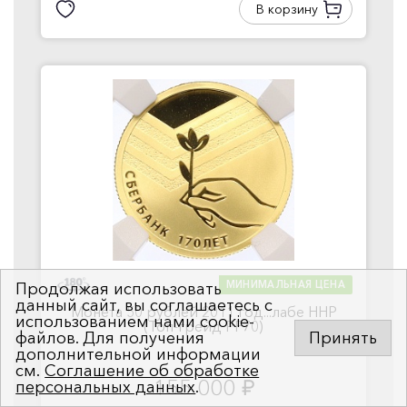
В корзину
МИНИМАЛЬНАЯ ЦЕНА
Продолжая использовать
данный сайт, вы соглашаетесь с
Монета 50 рублей 2011 год...лабе ННР
использованием нами cookie-
(Топ-грейд PF70)
файлов. Для получения
Принять
дополнительной информации
см.
Соглашение об обработке
155 000
персональных данных
.
руб.