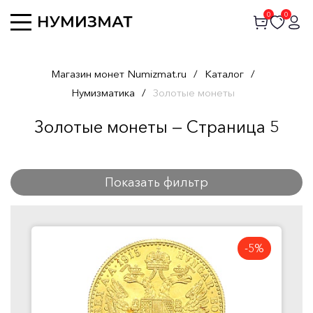
0
0
Магазин монет Numizmat.ru
/
Каталог
/
Нумизматика
/
Золотые монеты
Золотые монеты — Страница 5
Показать фильтр
-5%