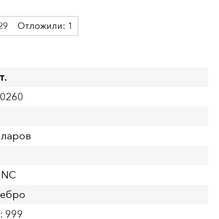
29
Отложили:
1
т.
00260
а
лларов
UNC
ребро
: 999