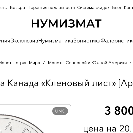
неты
Возврат
Гарантия подлинности
Система скидок
Блог
Кон
ения
Эксклюзив
Нумизматика
Бонистика
Фалеристик
Монеты стран Мира
/
Монеты Северной и Южной Америки
/
а Канада «Кленовый лист» [Ар
3 80
UNC
цена на 20