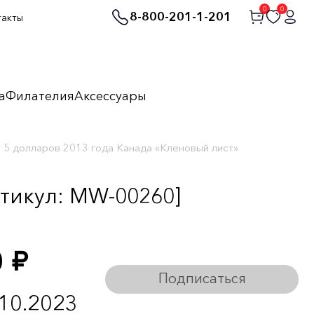
0
0
8-800-201-1-201
такты
а
Филателия
Аксессуары
5 долларов 2013 года Канада «Кленовый лист»
тикул: MW-00260]
0
руб.
Подписаться
.10.2023