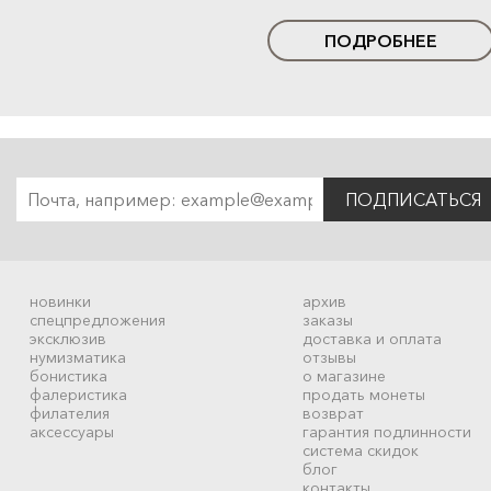
ПОДРОБНЕЕ
ПОДПИСАТЬСЯ
новинки
архив
спецпредложения
заказы
эксклюзив
доставка и оплата
нумизматика
отзывы
бонистика
о магазине
фалеристика
продать монеты
филателия
возврат
аксессуары
гарантия подлинности
система скидок
блог
контакты