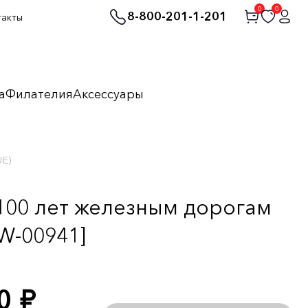
0
0
8-800-201-1-201
такты
а
Филателия
Аксессуары
UE)
 100 лет железным дорогам
W-00941]
00
руб.