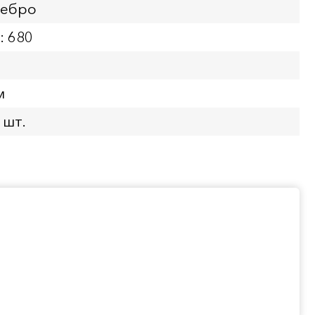
ребро
: 680
м
 шт.