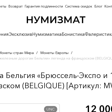
неты
Возврат
Гарантия подлинности
Система скидок
Блог
Кон
ения
Эксклюзив
Нумизматика
Бонистика
Фалеристик
Монеты стран Мира
/
Монеты Европы
/
 железным дорогам Бельгии» легенда на французском (BELGIQ
а Бельгия «Брюссель-Экспо и
зском (BELGIQUE) [Артикул: M
12 0
UNC