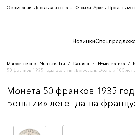
О компании
Доставка и оплата
Отзывы
Архив
Продать мо
Новинки
Спецпредлож
Магазин монет Numizmat.ru
/
Каталог
/
Нумизматика
/
50 франков 1935 года Бельгия «Брюссель-Экспо и 100 лет
Монета 50 франков 1935 год
Бельгии» легенда на францу