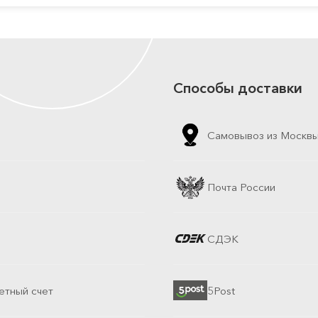
Способы доставки
Самовывоз из Москв
Почта России
СДЭК
етный счет
5Post