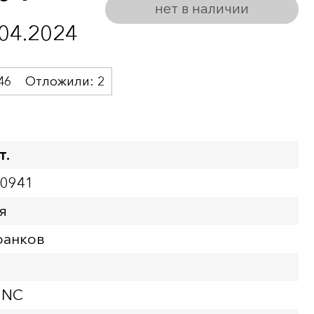
нет в наличии
.04.2024
46
Отложили:
2
т.
00941
я
ранков
UNC