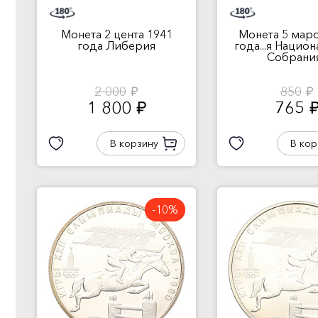
Монета 2 цента 1941
Монета 5 мар
года Либерия
года...я Нацио
Собрани
2 000
850
руб.
руб.
1 800
765
руб.
руб
В корзину
В кор
-10%