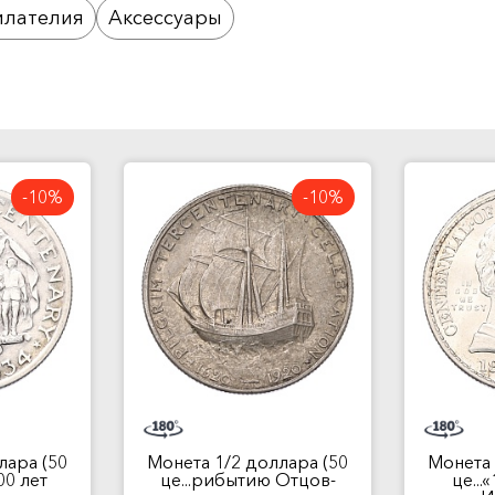
лателия
Аксессуары
-10%
-10%
лара (50
Монета 1/2 доллара (50
Монета 
00 лет
це...рибытию Отцов-
це...