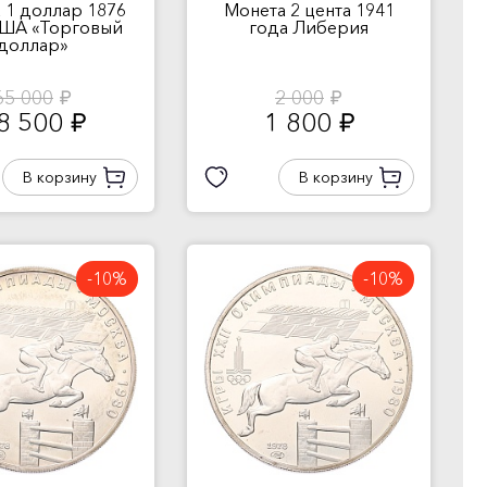
 1 доллар 1876
Монета 2 цента 1941
США «Торговый
года Либерия
доллар»
65 000
2 000
руб.
руб.
8 500
1 800
руб.
руб.
В корзину
В корзину
-10%
-10%