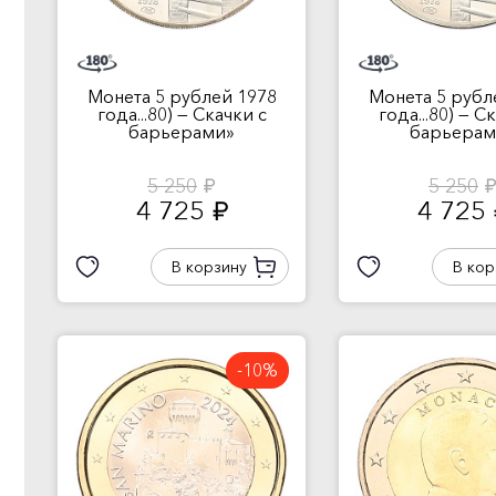
Монета 5 рублей 1978
Монета 5 рубл
года...80) — Скачки с
года...80) — С
барьерами»
барьерам
5 250
5 250
руб.
руб
4 725
4 725
руб.
В корзину
В кор
-10%