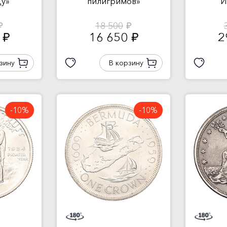
у»
пилигримов»
И
18 500
б.
руб.
0
16 650
2
руб.
руб.
зину
В корзину
-10%
-10%