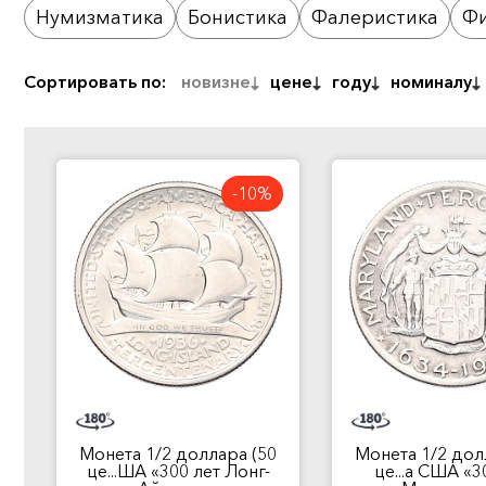
Нумизматика
Бонистика
Фалеристика
Фи
Сортировать по:
новизне
цене
году
номиналу
-10%
Монета 1/2 доллара (50
Монета 1/2 дол
це...ША «300 лет Лонг-
це...а США «3