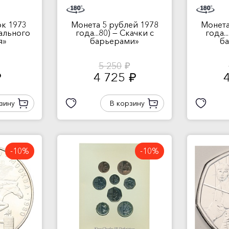
ок 1973
Монета 5 рублей 1978
Монета
нального
года...80) — Скачки с
года..
я»
барьерами»
б
5 250
руб.
4 725
.
руб.
зину
В корзину
-10%
-10%