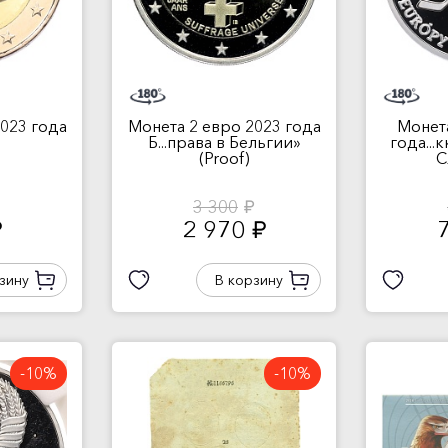
023 года
Монета 2 евро 2023 года
Монет
Б...права в Бельгии»
года...
(Proof)
С
3 300
руб.
2 970
.
руб.
зину
В корзину
-10%
-10%