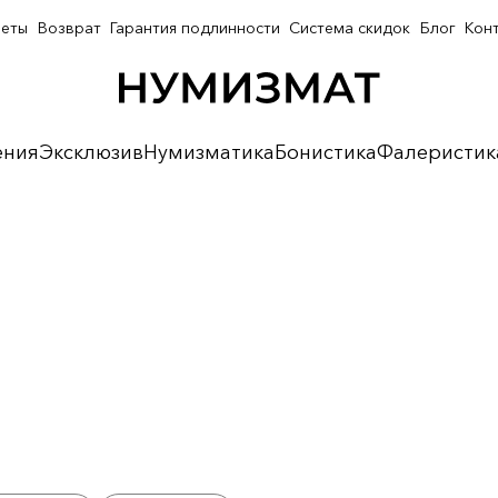
неты
Возврат
Гарантия подлинности
Система скидок
Блог
Кон
ения
Эксклюзив
Нумизматика
Бонистика
Фалеристик