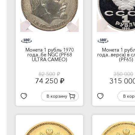
Монета 1 рубль 1970
Монета 1 рубл
года...бе NGC (PF68
года...верса) в 
ULTRA CAMEO)
(PF65)
82 500
350 000
руб.
74 250
315 00
руб.
В корзину
В кор