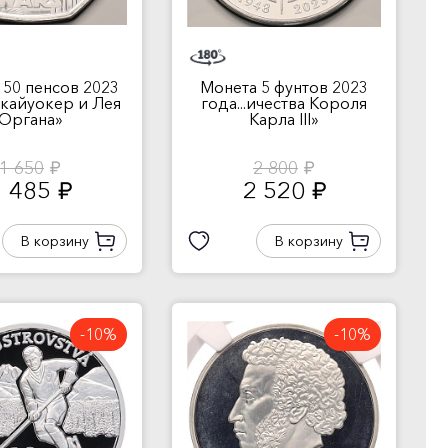
 50 пенсов 2023
Монета 5 фунтов 2023
 Скайуокер и Лея
года...ичества Короля
Органа»
Карла III»
1 650
2 800
руб.
руб.
1 485
2 520
руб.
руб.
В корзину
В корзину
-10%
-10%