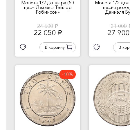
Монета 1/2 доллара (50
Монета 1/2 дол
це...— Джозеф Тейлор
це...ня рож
Робинсон»
Даниэля Б
24 500
31 000
руб.
ру
22 050
27 90
руб.
В корзину
В кор
-10%