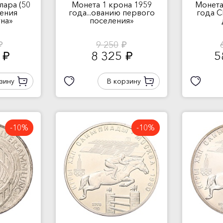
лара (50
Монета 1 крона 1959
Монета
дения
года...ованию первого
года 
уна»
поселения»
9 250
б.
руб.
0
8 325
5
руб.
руб.
зину
В корзину
-10%
-10%