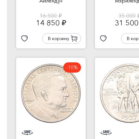
Айленду»
Мэриленд
16 500
35 000
руб.
ру
14 850
31 50
руб.
В корзину
В кор
-10%