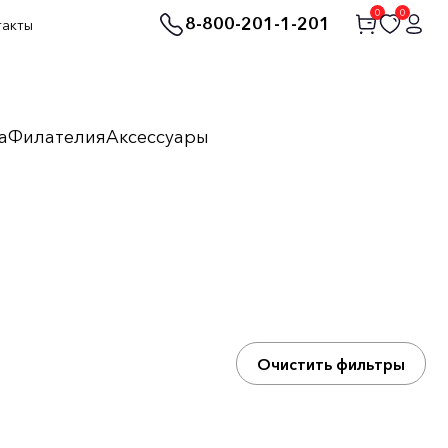
0
0
8-800-201-1-201
такты
а
Филателия
Аксессуары
Очистить фильтры