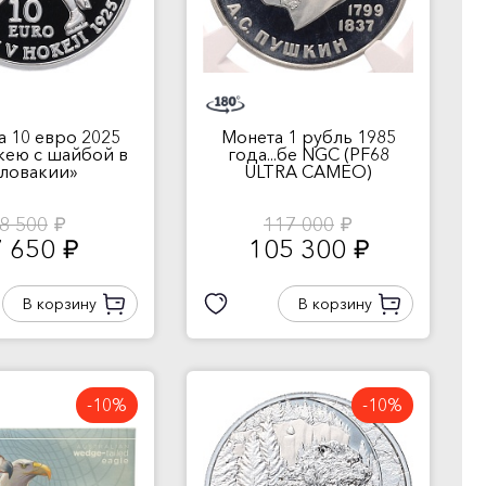
а 10 евро 2025
Монета 1 рубль 1985
ккею с шайбой в
года...бе NGC (PF68
ловакии»
ULTRA CAMEO)
8 500
117 000
руб.
руб.
7 650
105 300
руб.
руб.
В корзину
В корзину
-10%
-10%