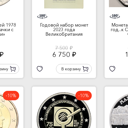
ей 1978
Годовой набор монет
Монета
качки с
2023 года
год...к
и»
Великобритания
7 500
.
руб.
6 750
руб.
руб.
зину
В корзину
-10%
-10%