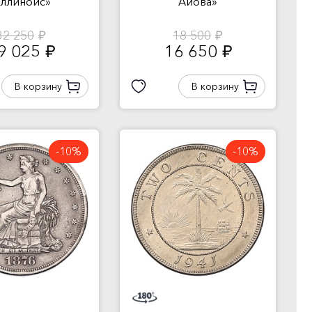
ллинойс»
Айова»
32 250
18 500
руб.
руб.
9 025
16 650
руб.
руб.
В корзину
В корзину
-10%
-10%