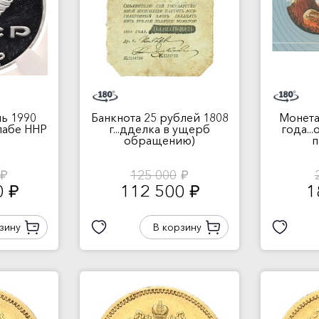
ь 1990
Банкнота 25 рублей 1808
Монета
слабе ННР
г...дделка в ущерб
года..
обращению)
п
125 000
руб.
руб.
0
112 500
1
руб.
руб.
зину
В корзину