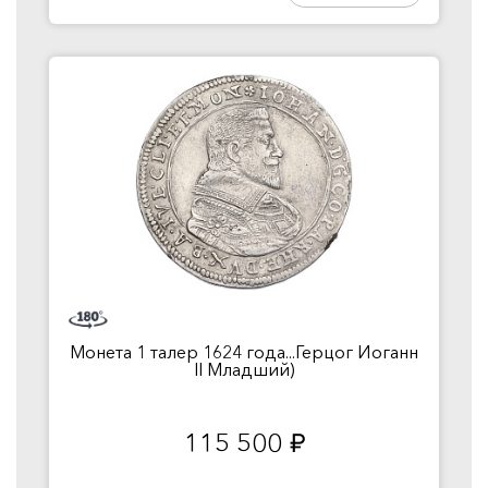
Монета 1 талер 1624 года...Герцог Иоганн
II Младший)
115 500
руб.