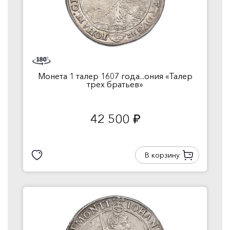
Монета 1 талер 1607 года...ония «Талер
трех братьев»
42 500
руб.
В корзину