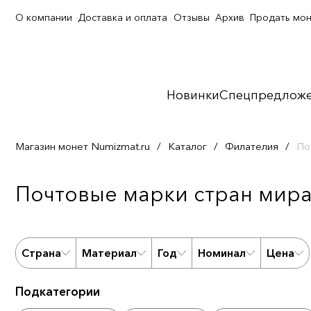
О компании
Доставка и оплата
Отзывы
Архив
Продать мо
Новинки
Спецпредлож
Магазин монет Numizmat.ru
/
Каталог
/
Филателия
/
По
Почтовые марки стран мира
Страна
Материал
Год
Номинал
Цена
Подкатегории