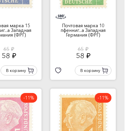
овая марка 15
Почтовая марка 10
г...а Западная
пфенниг...а Западная
мания (ФРГ)
Германия (ФРГ)
65
65
руб.
руб.
58
58
руб.
руб.
В корзину
В корзину
-11%
-11%