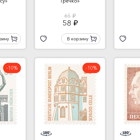
су»
Гречко»
65
руб.
58
руб.
зину
В корзину
-10%
-10%