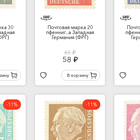
ка 30
Почтовая марка 20
Почт
ападная
пфенниг...а Западная
пфенни
ФРГ)
Германия (ФРГ)
Гер
65
руб.
58
руб.
зину
В корзину
-11%
-11%