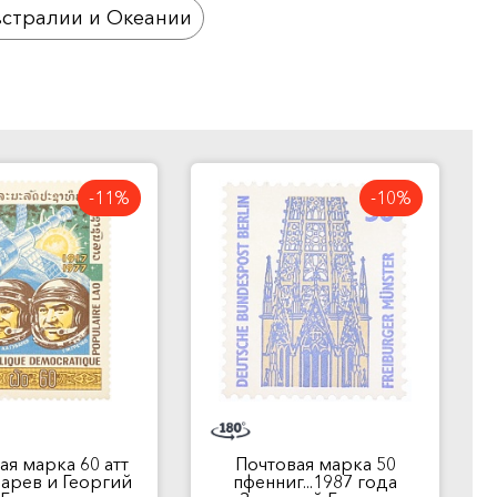
стралии и Океании
-11%
-10%
ая марка 60 атт
Почтовая марка 50
убарев и Георгий
пфенниг...1987 года