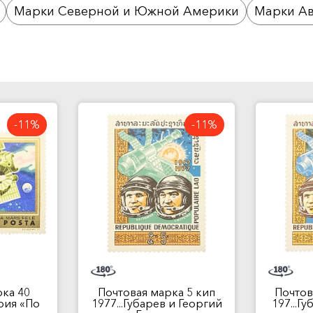
Марки Северной и Южной Америки
Марки Ав
-11%
-11%
ка 40
Почтовая марка 5 кип
Почтов
рия «По
1977...Губарев и Георгий
197...Г