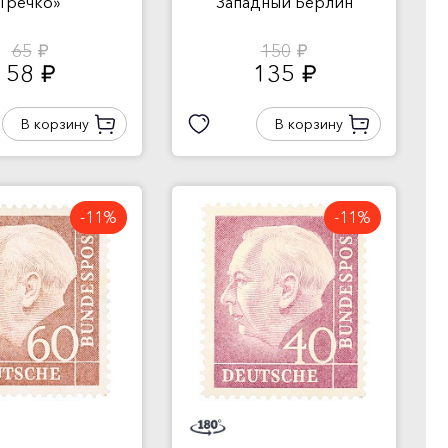
Гречко»
Западный Берлин
65
150
руб.
руб.
58
135
руб.
руб.
В корзину
В корзину
-11%
-11%