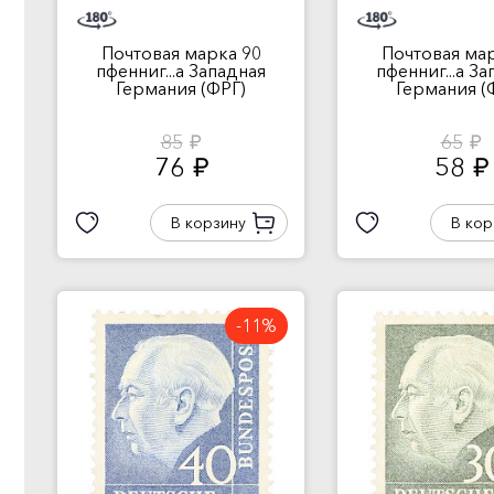
Почтовая марка 90
Почтовая мар
пфенниг...а Западная
пфенниг...а З
Германия (ФРГ)
Германия (
85
65
руб.
руб.
76
58
руб.
руб.
В корзину
В кор
-11%