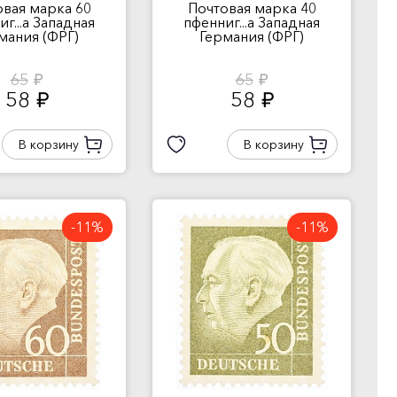
овая марка 60
Почтовая марка 40
г...а Западная
пфенниг...а Западная
мания (ФРГ)
Германия (ФРГ)
65
65
руб.
руб.
58
58
руб.
руб.
В корзину
В корзину
-11%
-11%