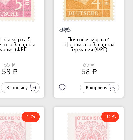
овая марка 5
Почтовая марка 4
го...а Западная
пфеннига...а Западная
мания (ФРГ)
Германия (ФРГ)
65
65
руб.
руб.
58
58
руб.
руб.
В корзину
В корзину
-10%
-10%