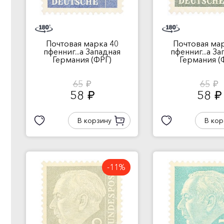
Почтовая марка 40
Почтовая мар
пфенниг...а Западная
пфенниг...а З
Германия (ФРГ)
Германия (
65
65
руб.
руб.
58
58
руб.
руб.
В корзину
В кор
-11%