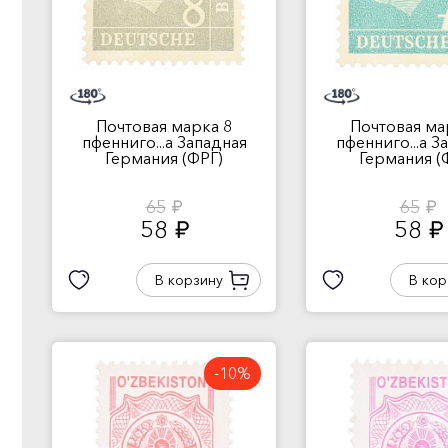
Почтовая марка 8
Почтовая ма
пфенниго...а Западная
пфенниго...а З
Германия (ФРГ)
Германия (
65
65
руб.
руб.
58
58
руб.
руб.
В корзину
В кор
-10%