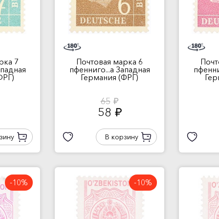
рка 7
Почтовая марка 6
Почт
ападная
пфенниго...а Западная
пфенни
ФРГ)
Германия (ФРГ)
Гер
65
руб.
58
руб.
зину
В корзину
-10%
-10%