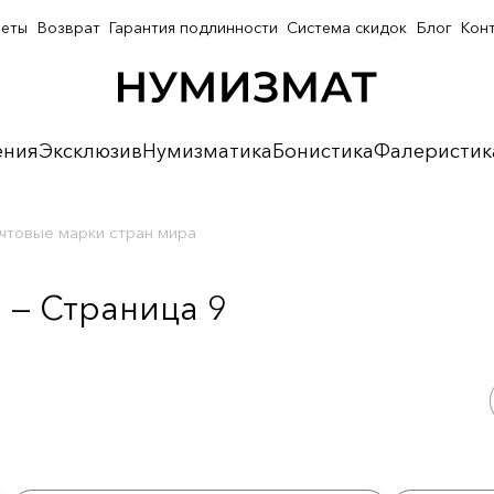
неты
Возврат
Гарантия подлинности
Система скидок
Блог
Кон
ения
Эксклюзив
Нумизматика
Бонистика
Фалеристик
чтовые марки стран мира
 — Страница 9