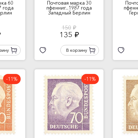
ка 60
Почтовая марка 30
Почт
7 года
пфенниг...1987 года
пфенни
ерлин
Западный Берлин
Гер
150
руб.
135
.
руб.
зину
В корзину
-11%
-11%