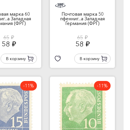
овая марка 60
Почтовая марка 50
г...а Западная
пфенниг...а Западная
мания (ФРГ)
Германия (ФРГ)
65
65
руб.
руб.
58
58
руб.
руб.
В корзину
В корзину
-11%
-11%