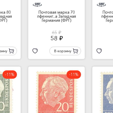
ка 80
Почтовая марка 70
Почт
ападная
пфенниг...а Западная
пфенни
ФРГ)
Германия (ФРГ)
Гер
65
руб.
58
руб.
зину
В корзину
-11%
-11%