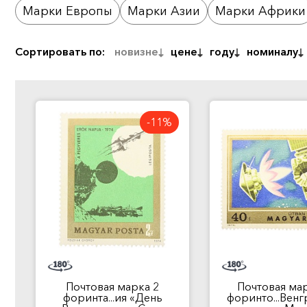
Марки Европы
Марки Азии
Марки Африки
Сортировать по:
новизне
цене
году
номиналу
-11%
Почтовая марка 2
Почтовая мар
форинта...ия «День
форинто...Венг