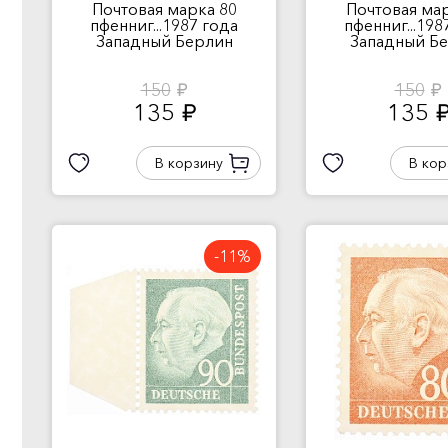
Почтовая марка 80
Почтовая мар
пфенниг...1987 года
пфенниг...198
Западный Берлин
Западный Б
150
150
руб.
руб.
135
135
руб.
руб
В корзину
В кор
-11%