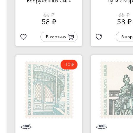
Вооруженных Сил»
пути к Мар
65
65
руб.
руб.
58
58
руб.
руб.
В корзину
В кор
-10%