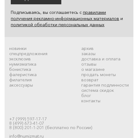
Подписываясь, вы соглашаетесь с
правилами
получения рекламно-информационных материалов
и
политикой обработки персональных данных
новинки
архив
спецпредложения
заказы
эксклюзив
доставка и оплата
нумизматика
отзывы
бонистика
о магазине
фалеристика
продать монеты
филателия
возврат
аксессуары
гарантия подлинности
система скидок
блог
контакты
+7 (999) 597-17-17
8 (499) 673-41-07
8 (800) 201-1-201 (бесплатно по России)
info@numizmat.ru