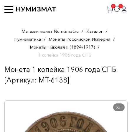
0
0
Магазин монет Numizmat.ru
/
Каталог
/
Нумизматика
/
Монеты Российской Империи
/
Монеты Николая II (1894-1917)
/
1 копейка 1906 года СПБ
Монета 1 копейка 1906 года СПБ
[Артикул: MT-6138]
XF