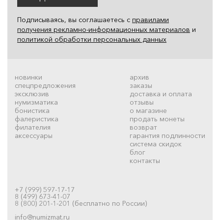
Подписываясь, вы соглашаетесь с
правилами
получения рекламно-информационных материалов
и
политикой обработки персональных данных
новинки
архив
спецпредложения
заказы
эксклюзив
доставка и оплата
нумизматика
отзывы
бонистика
о магазине
фалеристика
продать монеты
филателия
возврат
аксессуары
гарантия подлинности
система скидок
блог
контакты
+7 (999) 597-17-17
8 (499) 673-41-07
8 (800) 201-1-201 (бесплатно по России)
info@numizmat.ru