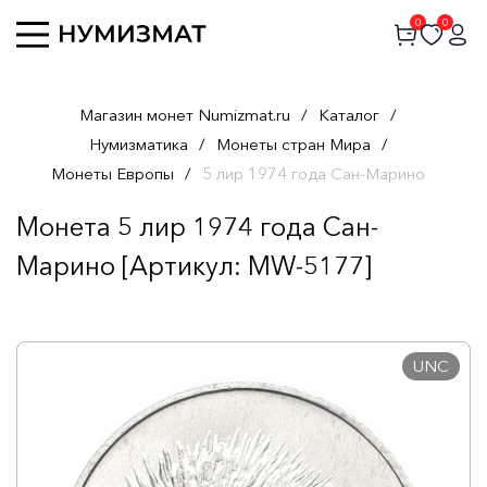
0
0
Магазин монет Numizmat.ru
/
Каталог
/
Нумизматика
/
Монеты стран Мира
/
Монеты Европы
/
5 лир 1974 года Сан-Марино
Монета 5 лир 1974 года Сан-
Марино [Артикул: MW-5177]
UNC