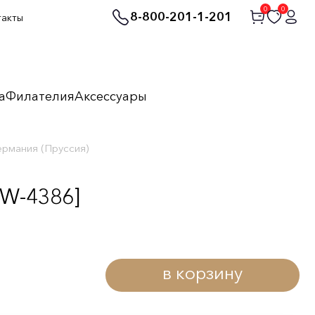
0
0
8-800-201-1-201
такты
а
Филателия
Аксессуары
ермания (Пруссия)
MW-4386]
в корзину