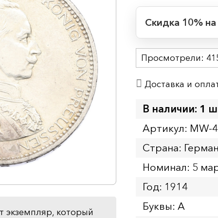
Скидка 10% на
Период действия
Просмотрели:
Начало:
41
Окончание:
Доставка и опла
Время до окончан
7
ч.
В наличии: 1 ш
Артикул: MW-
Страна: Герма
Номинал: 5 ма
Год: 1914
Буквы: A
т экземпляр, который