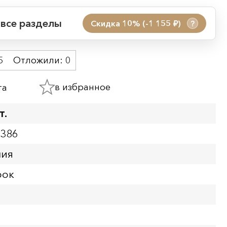
 все разделы
Скидка 10% (-1 155
)
?
руб.
 акции:
5
Отложили:
0
08.08.2026 00:01
09.08.2026 23:59
в избранное
та
ия:
т.
4386
ния
рок