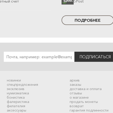
етный счет
5Post
ПОДРОБНЕЕ
ПОДПИСАТЬСЯ
новинки
архив
спецпредложения
заказы
эксклюзив
доставка и оплата
нумизматика
отзывы
бонистика
о магазине
фалеристика
продать монеты
филателия
возврат
аксессуары
гарантия подлинности