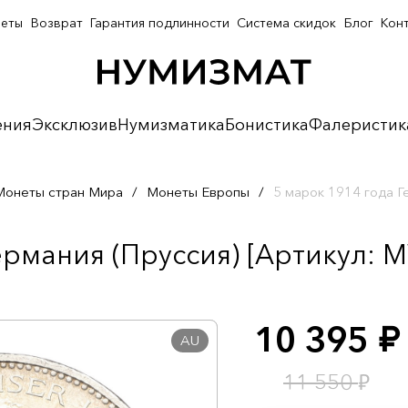
неты
Возврат
Гарантия подлинности
Система скидок
Блог
Кон
ения
Эксклюзив
Нумизматика
Бонистика
Фалеристик
Монеты стран Мира
/
Монеты Европы
/
5 марок 1914 года Г
ермания (Пруссия) [Артикул: 
10 395
руб.
AU
₽
11 550