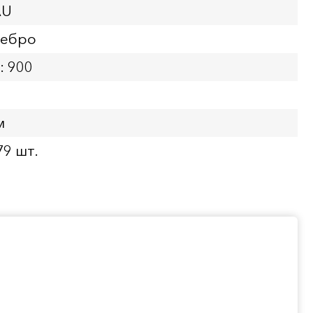
AU
ребро
: 900
м
79 шт.