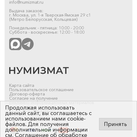
info@numizmat.ru
Выдача заказов:
г. Москва, ул. 1-я Тверская-Ямская 29 с1
(Метро Белорусская, Кольцевая)
Понедельник - пятница: 10:00 - 20:00
Суббота - воскресенье: 12:00 - 18:00
Карта сайта
Пользовательское соглашение
Договор-оферта
Согласие на получение
рекламно-информационных материалов
Продолжая использовать
© 2019-2026 Нумизмат.ru
данный сайт, вы соглашаетесь с
использованием нами cookie-
файлов. Для получения
Принять
дополнительной информации
см.
Соглашение об обработке