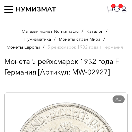
0
0
Магазин монет Numizmat.ru
/
Каталог
/
Нумизматика
/
Монеты стран Мира
/
Монеты Европы
/
5 рейхсмарок 1932 года F Германия
Монета 5 рейхсмарок 1932 года F
Германия [Артикул: MW-02927]
AU