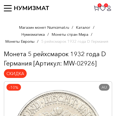
0
0
Магазин монет Numizmat.ru
/
Каталог
/
Нумизматика
/
Монеты стран Мира
/
Монеты Европы
/
5 рейхсмарок 1932 года D Германия
Монета 5 рейхсмарок 1932 года D
Германия [Артикул: MW-02926]
СКИДКА
AU
-10%