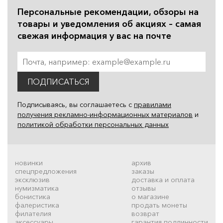
Персональные рекомендации, обзоры на
товары и уведомления об акциях – самая
свежая информация у вас на почте
ПОДПИСАТЬСЯ
Подписываясь, вы соглашаетесь с
правилами
получения рекламно-информационных материалов
и
политикой обработки персональных данных
новинки
архив
спецпредложения
заказы
эксклюзив
доставка и оплата
нумизматика
отзывы
бонистика
о магазине
фалеристика
продать монеты
филателия
возврат
аксессуары
гарантия подлинности