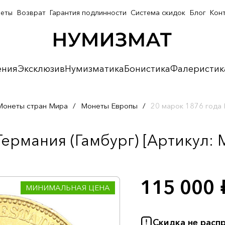
неты
Возврат
Гарантия подлинности
Система скидок
Блог
Кон
ения
Эксклюзив
Нумизматика
Бонистика
Фалеристик
Монеты стран Мира
/
Монеты Европы
/
20 марок 1876 года 
ермания (Гамбург) [Артикул: 
115 000
р
МИНИМАЛЬНАЯ ЦЕНА
Скидка не расп