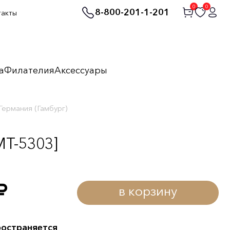
0
0
8-800-201-1-201
такты
а
Филателия
Аксессуары
Германия (Гамбург)
MT-5303]
в корзину
уб.
ространяется