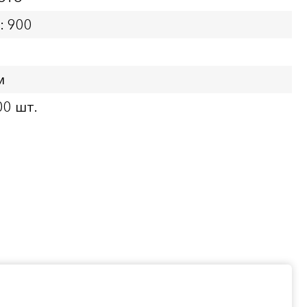
: 900
м
00 шт.