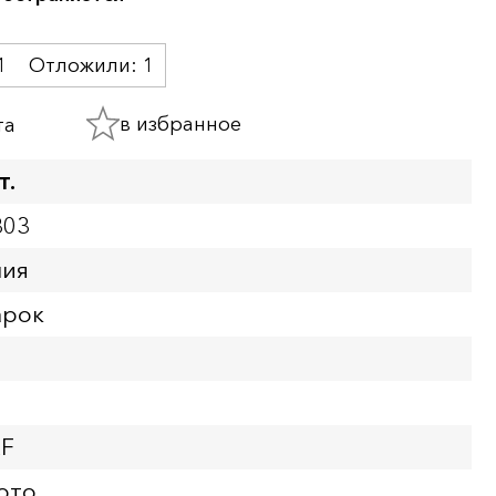
1
Отложили:
1
в избранное
та
т.
303
ния
арок
XF
ото