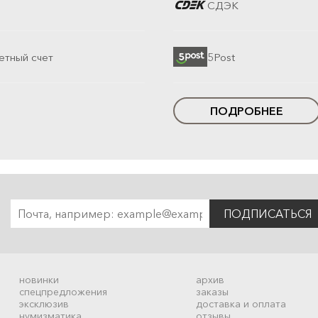
СДЭК
етный счет
5Post
ПОДРОБНЕЕ
ПОДПИСАТЬСЯ
новинки
архив
спецпредложения
заказы
эксклюзив
доставка и оплата
нумизматика
отзывы