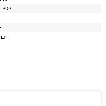
: 900
м
 шт.