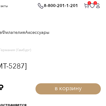
0
0
8-800-201-1-201
такты
а
Филателия
Аксессуары
Германия (Гамбург)
MT-5287]
в корзину
уб.
ространяется