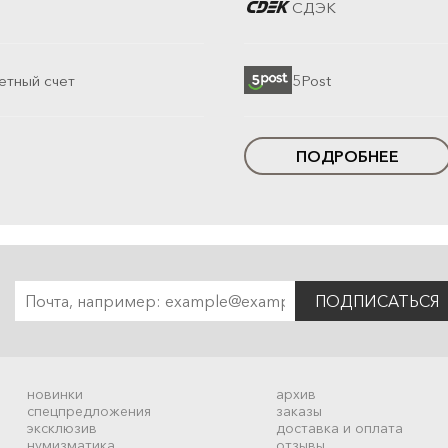
СДЭК
етный счет
5Post
ПОДРОБНЕЕ
ПОДПИСАТЬСЯ
новинки
архив
спецпредложения
заказы
эксклюзив
доставка и оплата
нумизматика
отзывы