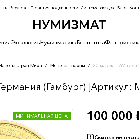
неты
Возврат
Гарантия подлинности
Система скидок
Блог
Кон
ения
Эксклюзив
Нумизматика
Бонистика
Фалеристик
Монеты стран Мира
/
Монеты Европы
/
20 марок 1897 года 
ермания (Гамбург) [Артикул: 
100 000
р
МИНИМАЛЬНАЯ ЦЕНА
Скидка не расп