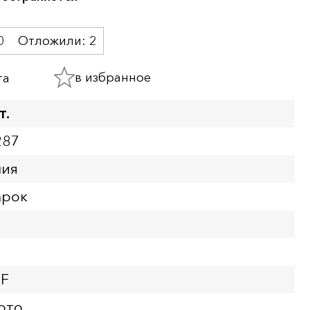
0
Отложили:
2
в избранное
та
т.
287
ния
арок
XF
ото