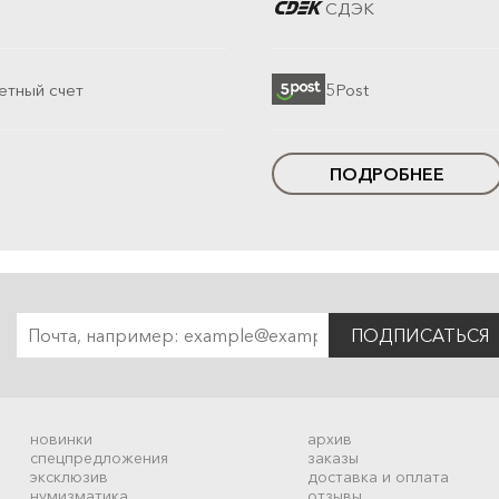
СДЭК
етный счет
5Post
ПОДРОБНЕЕ
ПОДПИСАТЬСЯ
новинки
архив
спецпредложения
заказы
эксклюзив
доставка и оплата
нумизматика
отзывы