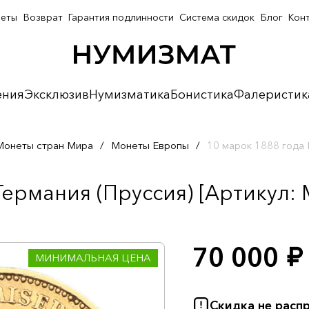
неты
Возврат
Гарантия подлинности
Система скидок
Блог
Кон
ения
Эксклюзив
Нумизматика
Бонистика
Фалеристик
Монеты стран Мира
/
Монеты Европы
/
10 марок 1888 года 
ермания (Пруссия) [Артикул: 
70 000
руб.
МИНИМАЛЬНАЯ ЦЕНА
Скидка не расп