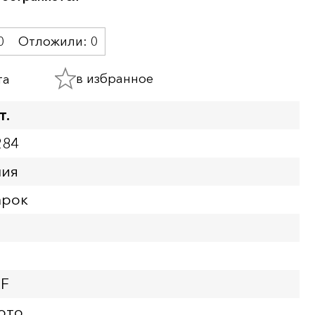
0
Отложили:
0
в избранное
та
т.
284
ния
арок
XF
ото