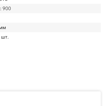
: 900
 мм
 шт.