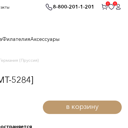
0
0
8-800-201-1-201
такты
а
Филателия
Аксессуары
Германия (Пруссия)
MT-5284]
в корзину
ространяется