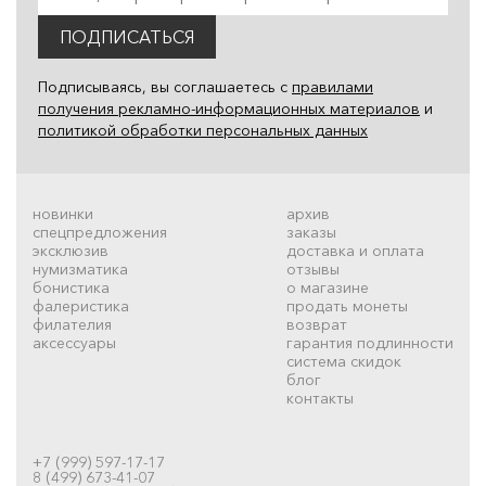
ПОДПИСАТЬСЯ
Подписываясь, вы соглашаетесь с
правилами
получения рекламно-информационных материалов
и
политикой обработки персональных данных
новинки
архив
спецпредложения
заказы
эксклюзив
доставка и оплата
нумизматика
отзывы
бонистика
о магазине
фалеристика
продать монеты
филателия
возврат
аксессуары
гарантия подлинности
система скидок
блог
контакты
+7 (999) 597-17-17
8 (499) 673-41-07