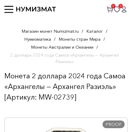
0
0
Магазин монет Numizmat.ru
/
Каталог
/
Нумизматика
/
Монеты стран Мира
/
Монеты Австралии и Океании
/
2 доллара 2024 года Самоа «Архангелы — Архангел
Разиэль»
Монета 2 доллара 2024 года Самоа
«Архангелы — Архангел Разиэль»
[Артикул: MW-02739]
PROOF