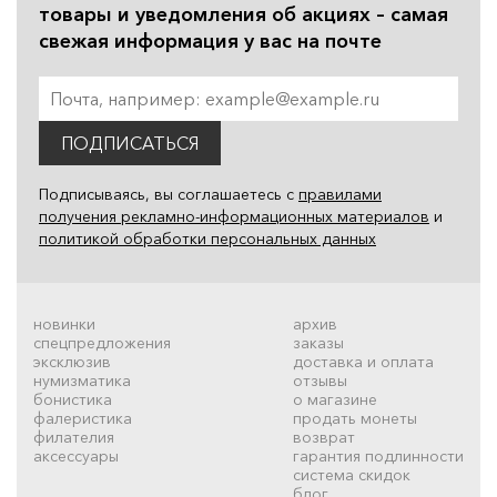
товары и уведомления об акциях – самая
свежая информация у вас на почте
ПОДПИСАТЬСЯ
Подписываясь, вы соглашаетесь с
правилами
получения рекламно-информационных материалов
и
политикой обработки персональных данных
новинки
архив
спецпредложения
заказы
эксклюзив
доставка и оплата
нумизматика
отзывы
бонистика
о магазине
фалеристика
продать монеты
филателия
возврат
аксессуары
гарантия подлинности
система скидок
блог