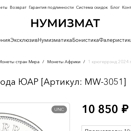
неты
Возврат
Гарантия подлинности
Система скидок
Блог
Кон
ения
Эксклюзив
Нумизматика
Бонистика
Фалеристик
Монеты стран Мира
/
Монеты Африки
/
1 крюгеррэнд 2024
года ЮАР [Артикул: MW-3051]
10 850
руб.
UNC