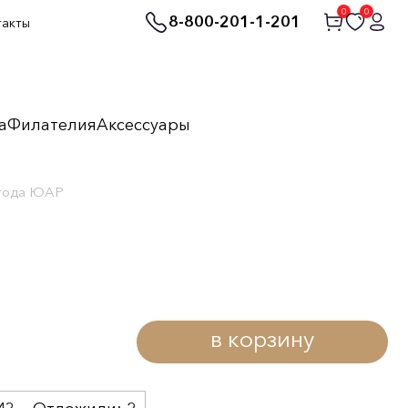
0
0
8-800-201-1-201
такты
а
Филателия
Аксессуары
 года ЮАР
в корзину