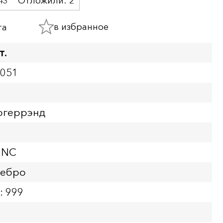
43
Отложили:
2
в избранное
та
т.
3051
югеррэнд
UNC
ребро
: 999