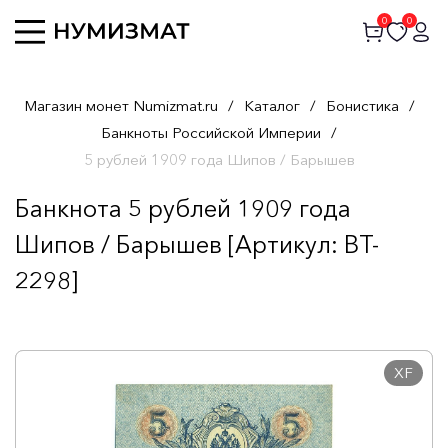
0
0
Магазин монет Numizmat.ru
/
Каталог
/
Бонистика
/
Банкноты Российской Империи
/
5 рублей 1909 года Шипов / Барышев
Банкнота 5 рублей 1909 года
Шипов / Барышев [Артикул: BT-
2298]
XF