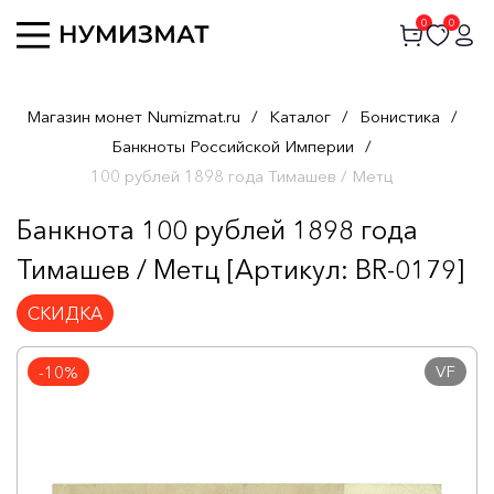
0
0
Магазин монет Numizmat.ru
/
Каталог
/
Бонистика
/
Банкноты Российской Империи
/
100 рублей 1898 года Тимашев / Метц
Банкнота 100 рублей 1898 года
Тимашев / Метц [Артикул: BR-0179]
СКИДКА
VF
-10%