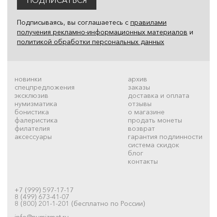
Подписываясь, вы соглашаетесь с
правилами
получения рекламно-информационных материалов
и
политикой обработки персональных данных
новинки
архив
спецпредложения
заказы
эксклюзив
доставка и оплата
нумизматика
отзывы
бонистика
о магазине
фалеристика
продать монеты
филателия
возврат
аксессуары
гарантия подлинности
система скидок
блог
контакты
+7 (999) 597-17-17
8 (499) 673-41-07
8 (800) 201-1-201 (бесплатно по России)
info@numizmat.ru