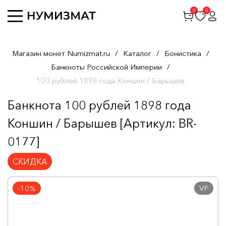
0
0
Магазин монет Numizmat.ru
/
Каталог
/
Бонистика
/
Банкноты Российской Империи
/
100 рублей 1898 года Коншин / Барышев
Банкнота 100 рублей 1898 года
Коншин / Барышев [Артикул: BR-
0177]
СКИДКА
VF
-10%