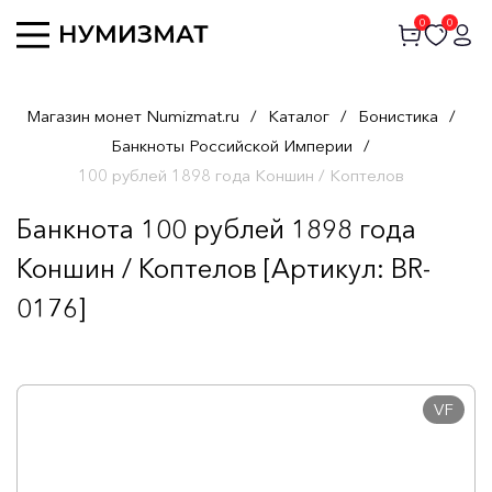
0
0
Магазин монет Numizmat.ru
/
Каталог
/
Бонистика
/
Банкноты Российской Империи
/
100 рублей 1898 года Коншин / Коптелов
Банкнота 100 рублей 1898 года
Коншин / Коптелов [Артикул: BR-
0176]
VF