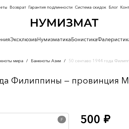
неты
Возврат
Гарантия подлинности
Система скидок
Блог
Кон
ения
Эксклюзив
Нумизматика
Бонистика
Фалеристик
кноты мира
/
Банкноты Азии
/
50 сентаво 1944 года Филип
ода Филиппины — провинция М
500
руб.
F