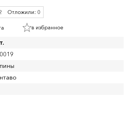
2
Отложили:
0
в избранное
та
т.
-0019
ппины
ентаво