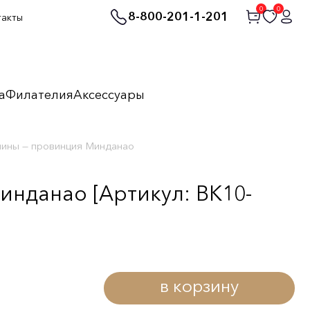
0
0
8-800-201-1-201
такты
а
Филателия
Аксессуары
пины — провинция Минданао
инданао [Артикул: BK10-
в корзину