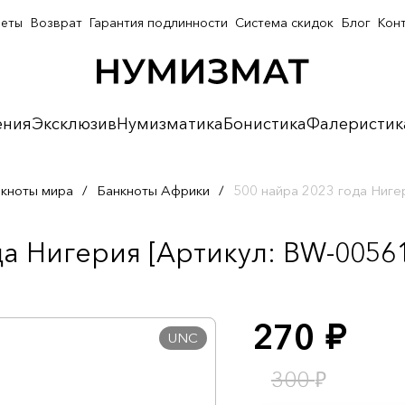
неты
Возврат
Гарантия подлинности
Система скидок
Блог
Кон
ения
Эксклюзив
Нумизматика
Бонистика
Фалеристик
кноты мира
/
Банкноты Африки
/
500 найра 2023 года Ниге
да Нигерия [Артикул: BW-0056
270
руб.
UNC
₽
300