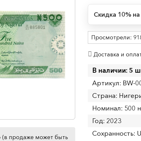
Скидка 10% на
Период действия
Просмотрели:
Начало:
91
Окончание:
Доставка и опла
Время до окончан
1
5
дн.
ч.
В наличии: 5 ш
Артикул: BW-0
Страна: Нигер
Номинал: 500 
Год: 2023
Сохранность: 
 (в продаже может быть