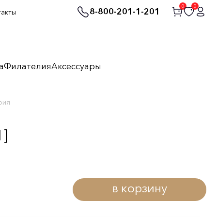
0
0
8-800-201-1-201
такты
а
Филателия
Аксессуары
рия
1]
в корзину