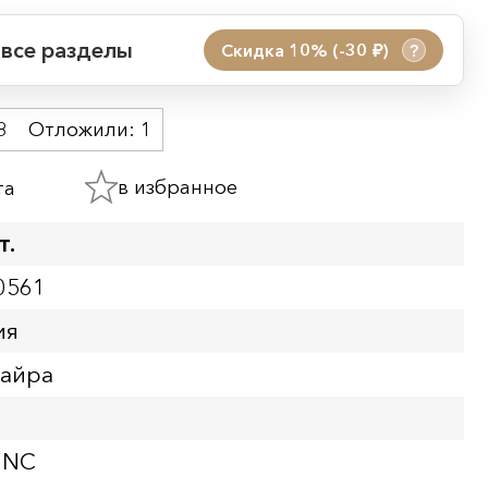
 все разделы
Скидка 10% (-30
)
?
руб.
 акции:
8
Отложили:
1
08.08.2026 00:01
09.08.2026 23:59
в избранное
та
ия:
т.
0561
ия
найра
UNC