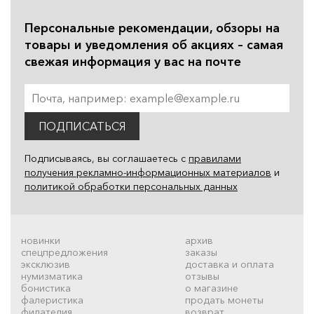
Персональные рекомендации, обзоры на
товары и уведомления об акциях – самая
свежая информация у вас на почте
ПОДПИСАТЬСЯ
Подписываясь, вы соглашаетесь с
правилами
получения рекламно-информационных материалов
и
политикой обработки персональных данных
новинки
архив
спецпредложения
заказы
эксклюзив
доставка и оплата
нумизматика
отзывы
бонистика
о магазине
фалеристика
продать монеты
филателия
возврат