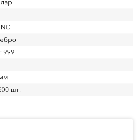
ллар
UNC
ребро
: 999
 мм
500 шт.