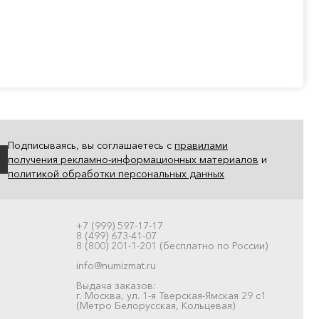
Подписываясь, вы соглашаетесь с
правилами
получения рекламно-информационных материалов
и
политикой обработки персональных данных
+7 (999) 597-17-17
8 (499) 673-41-07
8 (800) 201-1-201 (бесплатно по России)
info@numizmat.ru
Выдача заказов:
г. Москва, ул. 1-я Тверская-Ямская 29 с1
(Метро Белорусская, Кольцевая)