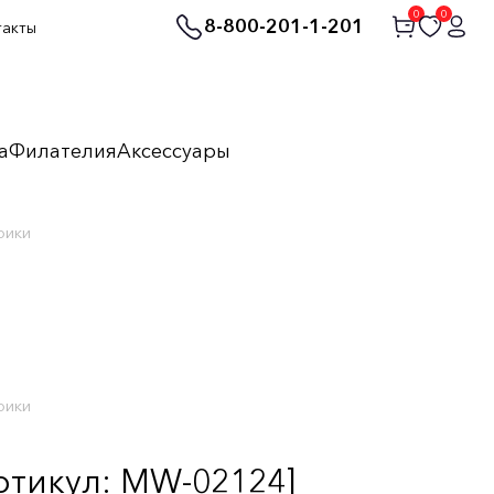
0
0
8-800-201-1-201
такты
а
Филателия
Аксессуары
рики
рики
тикул: MW-02124]