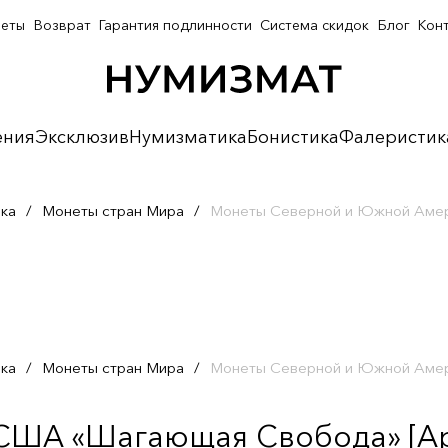
неты
Возврат
Гарантия подлинности
Система скидок
Блог
Кон
ения
Эксклюзив
Нумизматика
Бонистика
Фалеристик
ка
/
Монеты стран Мира
/
Монеты Северной и Южной Аме
ка
/
Монеты стран Мира
/
Монеты Северной и Южной Аме
 США «Шагающая Свобода» [Ар