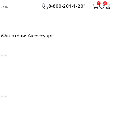
0
0
8-800-201-1-201
такты
а
Филателия
Аксессуары
рики
рики