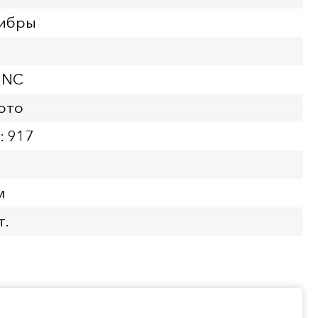
либры
UNC
ото
: 917
м
т.