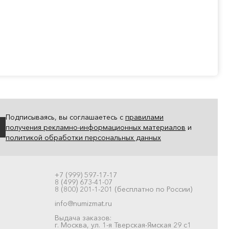
Подписываясь, вы соглашаетесь с
правилами
получения рекламно-информационных материалов
и
политикой обработки персональных данных
+7 (999) 597-17-17
8 (499) 673-41-07
8 (800) 201-1-201 (бесплатно по России)
info@numizmat.ru
Выдача заказов:
г. Москва, ул. 1-я Тверская-Ямская 29 с1