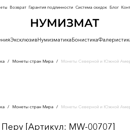
неты
Возврат
Гарантия подлинности
Система скидок
Блог
Кон
ения
Эксклюзив
Нумизматика
Бонистика
Фалеристик
ка
/
Монеты стран Мира
/
Монеты Северной и Южной Аме
ка
/
Монеты стран Мира
/
Монеты Северной и Южной Аме
 Перу [Артикул: MW-00707]