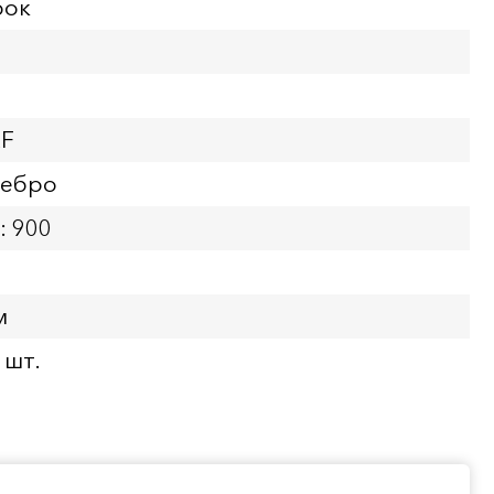
рок
XF
ребро
: 900
м
 шт.