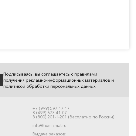
Подписываясь, вы соглашаетесь с
правилами
получения рекламно-информационных материалов
и
политикой обработки персональных данных
+7 (999) 597-17-17
8 (499) 673-41-07
8 (800) 201-1-201 (бесплатно по России)
info@numizmat.ru
Выдача заказов: