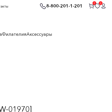
0
0
8-800-201-1-201
такты
а
Филателия
Аксессуары
W-01970]