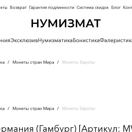
неты
Возврат
Гарантия подлинности
Система скидок
Блог
Кон
ения
Эксклюзив
Нумизматика
Бонистика
Фалеристик
ка
/
Монеты стран Мира
/
Монеты Европы
ка
/
Монеты стран Мира
/
Монеты Европы
ермания (Гамбург) [Артикул: M