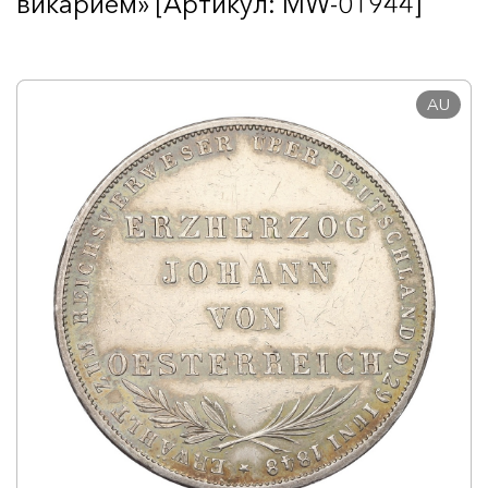
викарием» [Артикул: MW-01944]
AU