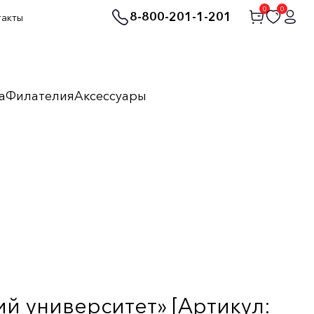
0
0
8-800-201-1-201
такты
а
Филателия
Аксессуары
ий университет» [Артикул: