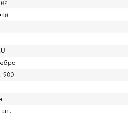
ния
рки
AU
ребро
: 900
м
 шт.