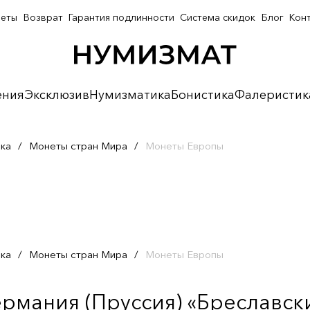
неты
Возврат
Гарантия подлинности
Система скидок
Блог
Кон
ения
Эксклюзив
Нумизматика
Бонистика
Фалеристик
ка
/
Монеты стран Мира
/
Монеты Европы
ка
/
Монеты стран Мира
/
Монеты Европы
ермания (Пруссия) «Бреславск