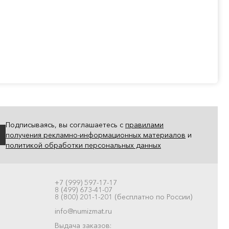
Подписываясь, вы соглашаетесь с
правилами
получения рекламно-информационных материалов
и
политикой обработки персональных данных
+7 (999) 597-17-17
8 (499) 673-41-07
8 (800) 201-1-201 (бесплатно по России)
info@numizmat.ru
Выдача заказов: