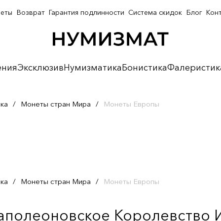
неты
Возврат
Гарантия подлинности
Система скидок
Блог
Кон
ения
Эксклюзив
Нумизматика
Бонистика
Фалеристик
ка
/
Монеты стран Мира
/
Монеты Европы
ка
/
Монеты стран Мира
/
Монеты Европы
Наполеоновское Королевство И