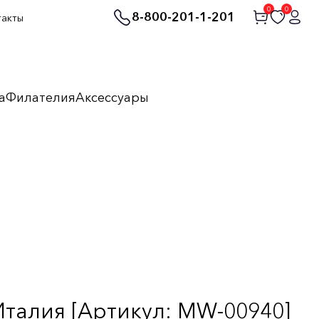
0
0
8-800-201-1-201
такты
а
Филателия
Аксессуары
талия [Артикул: MW-00940]