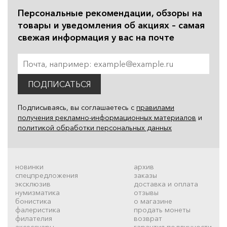
Персональные рекомендации, обзоры на
товары и уведомления об акциях – самая
свежая информация у вас на почте
ПОДПИСАТЬСЯ
Подписываясь, вы соглашаетесь с
правилами
получения рекламно-информационных материалов
и
политикой обработки персональных данных
новинки
архив
спецпредложения
заказы
эксклюзив
доставка и оплата
нумизматика
отзывы
бонистика
о магазине
фалеристика
продать монеты
филателия
возврат
аксессуары
гарантия подлинности