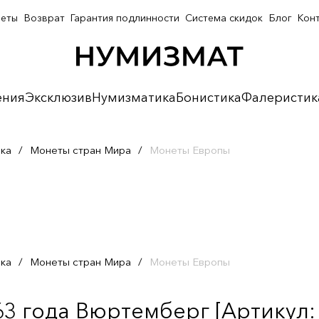
неты
Возврат
Гарантия подлинности
Система скидок
Блог
Кон
ения
Эксклюзив
Нумизматика
Бонистика
Фалеристик
ка
/
Монеты стран Мира
/
Монеты Европы
ка
/
Монеты стран Мира
/
Монеты Европы
63 года Вюртемберг [Артикул: