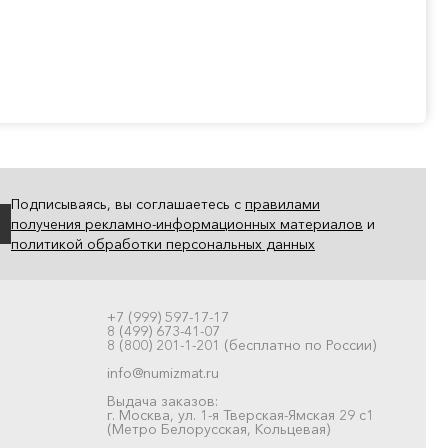
Подписываясь, вы соглашаетесь с
правилами
получения рекламно-информационных материалов
и
политикой обработки персональных данных
+7 (999) 597-17-17
8 (499) 673-41-07
8 (800) 201-1-201 (бесплатно по России)
info@numizmat.ru
Выдача заказов:
г. Москва, ул. 1-я Тверская-Ямская 29 с1
(Метро Белорусская, Кольцевая)