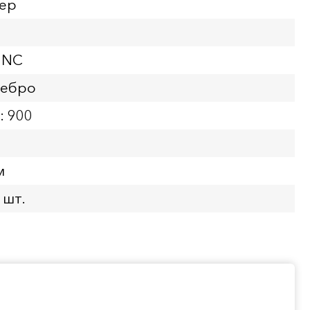
лер
UNC
ребро
: 900
м
 шт.