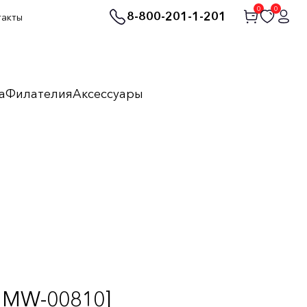
0
0
8-800-201-1-201
такты
а
Филателия
Аксессуары
 MW-00810]