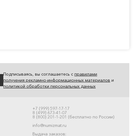
Подписываясь, вы соглашаетесь с
правилами
получения рекламно-информационных материалов
и
политикой обработки персональных данных
+7 (999) 597-17-17
8 (499) 673-41-07
8 (800) 201-1-201 (бесплатно по России)
info@numizmat.ru
Выдача заказов: