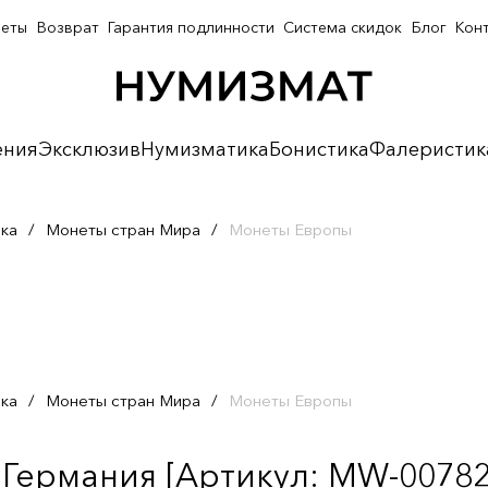
неты
Возврат
Гарантия подлинности
Система скидок
Блог
Кон
ения
Эксклюзив
Нумизматика
Бонистика
Фалеристик
ка
/
Монеты стран Мира
/
Монеты Европы
ка
/
Монеты стран Мира
/
Монеты Европы
 Германия [Артикул: MW-00782