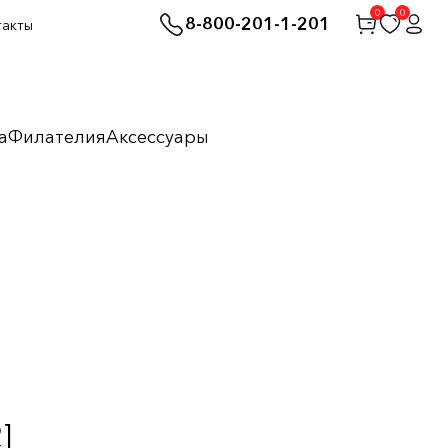
0
0
8-800-201-1-201
такты
а
Филателия
Аксессуары
]