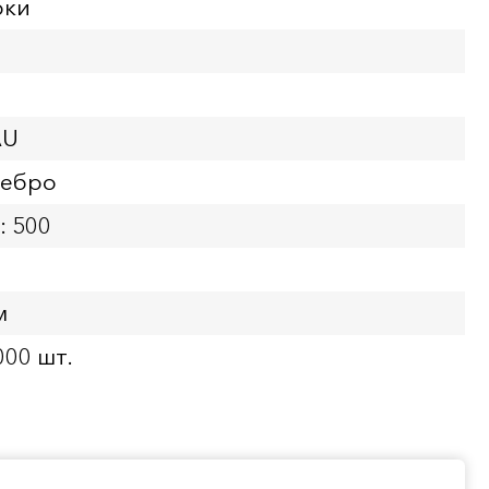
рки
AU
ребро
: 500
м
000 шт.