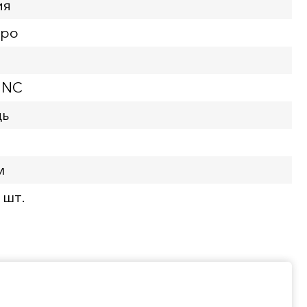
ия
вро
UNC
дь
м
 шт.