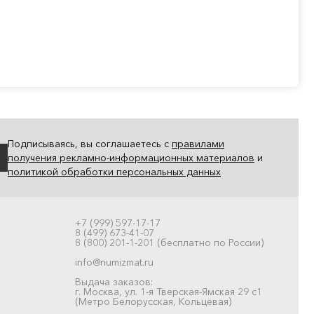
Подписываясь, вы соглашаетесь с
правилами
получения рекламно-информационных материалов
и
политикой обработки персональных данных
+7 (999) 597-17-17
8 (499) 673-41-07
8 (800) 201-1-201 (бесплатно по России)
info@numizmat.ru
Выдача заказов:
г. Москва, ул. 1-я Тверская-Ямская 29 с1
(Метро Белорусская, Кольцевая)