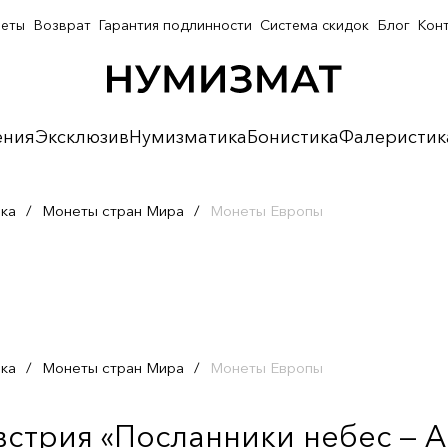
неты
Возврат
Гарантия подлинности
Система скидок
Блог
Кон
ения
Эксклюзив
Нумизматика
Бонистика
Фалеристик
ка
/
Монеты стран Мира
/
Монеты Европы
ка
/
Монеты стран Мира
/
Монеты Европы
встрия «Посланники небес — А