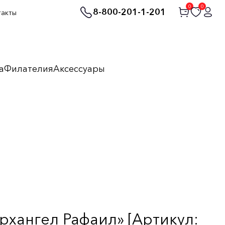
0
0
8-800-201-1-201
такты
а
Филателия
Аксессуары
рхангел Рафаил» [Артикул: