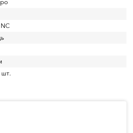
вро
UNC
дь
м
 шт.