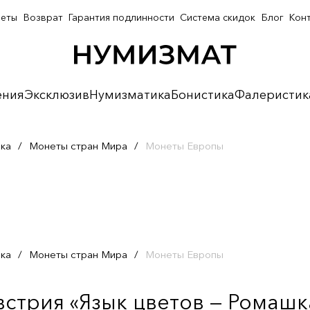
неты
Возврат
Гарантия подлинности
Система скидок
Блог
Кон
ения
Эксклюзив
Нумизматика
Бонистика
Фалеристик
ка
/
Монеты стран Мира
/
Монеты Европы
ка
/
Монеты стран Мира
/
Монеты Европы
встрия «Язык цветов — Ромашк