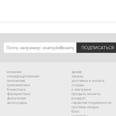
ПОДПИСАТЬСЯ
новинки
архив
спецпредложения
заказы
эксклюзив
доставка и оплата
нумизматика
отзывы
бонистика
о магазине
фалеристика
продать монеты
филателия
возврат
аксессуары
гарантия подлинности
система скидок
блог
контакты