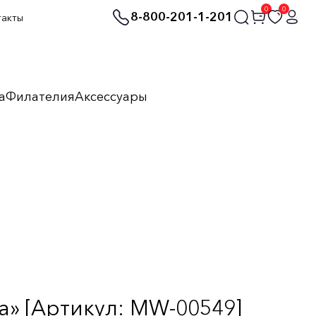
0
0
8-800-201-1-201
такты
а
Филателия
Аксессуары
а» [Артикул: MW-00549]