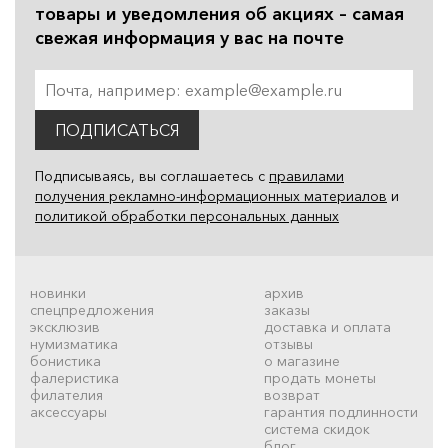
товары и уведомления об акциях – самая
свежая информация у вас на почте
ПОДПИСАТЬСЯ
Подписываясь, вы соглашаетесь с
правилами
получения рекламно-информационных материалов
и
политикой обработки персональных данных
новинки
архив
спецпредложения
заказы
эксклюзив
доставка и оплата
нумизматика
отзывы
бонистика
о магазине
фалеристика
продать монеты
филателия
возврат
аксессуары
гарантия подлинности
система скидок
блог