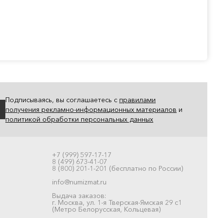
Подписываясь, вы соглашаетесь с
правилами
получения рекламно-информационных материалов
и
политикой обработки персональных данных
+7 (999) 597-17-17
8 (499) 673-41-07
8 (800) 201-1-201 (бесплатно по России)
info@numizmat.ru
Выдача заказов:
г. Москва, ул. 1-я Тверская-Ямская 29 с1
(Метро Белорусская, Кольцевая)