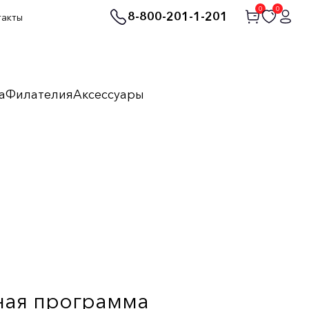
0
0
8-800-201-1-201
такты
а
Филателия
Аксессуары
ная программа