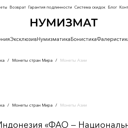
неты
Возврат
Гарантия подлинности
Система скидок
Блог
Кон
ения
Эксклюзив
Нумизматика
Бонистика
Фалеристик
ка
/
Монеты стран Мира
/
Монеты Азии
ка
/
Монеты стран Мира
/
Монеты Азии
 Индонезия «ФАО — Националь