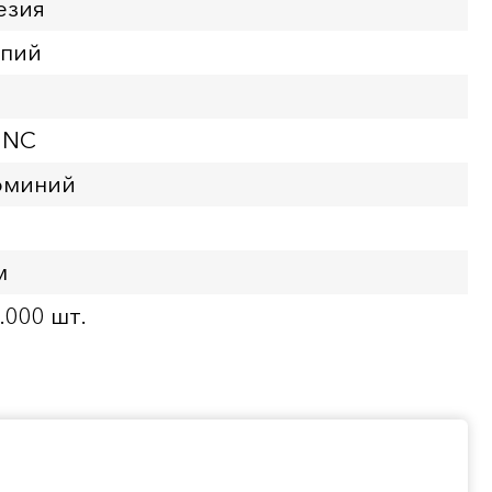
езия
упий
UNC
юминий
м
.000 шт.