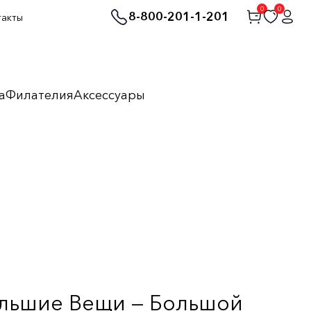
0
0
8-800-201-1-201
такты
а
Филателия
Аксессуары
ольшие Вещи — Большой