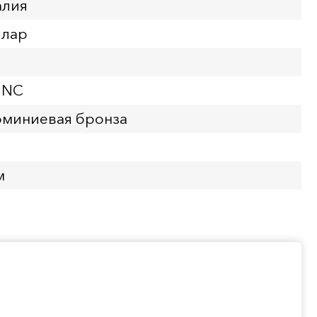
алия
ллар
UNC
юминиевая бронза
м