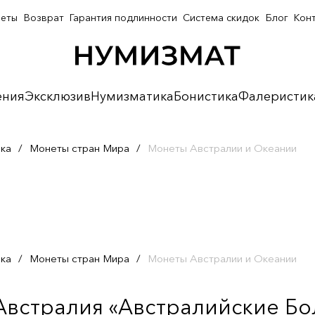
неты
Возврат
Гарантия подлинности
Система скидок
Блог
Кон
ения
Эксклюзив
Нумизматика
Бонистика
Фалеристик
ка
/
Монеты стран Мира
/
Монеты Австралии и Океании
ка
/
Монеты стран Мира
/
Монеты Австралии и Океании
 Австралия «Австралийские Б