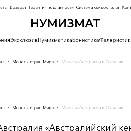
неты
Возврат
Гарантия подлинности
Система скидок
Блог
Кон
ения
Эксклюзив
Нумизматика
Бонистика
Фалеристик
ка
/
Монеты стран Мира
/
Монеты Австралии и Океании
ка
/
Монеты стран Мира
/
Монеты Австралии и Океании
Австралия «Австралийский кен