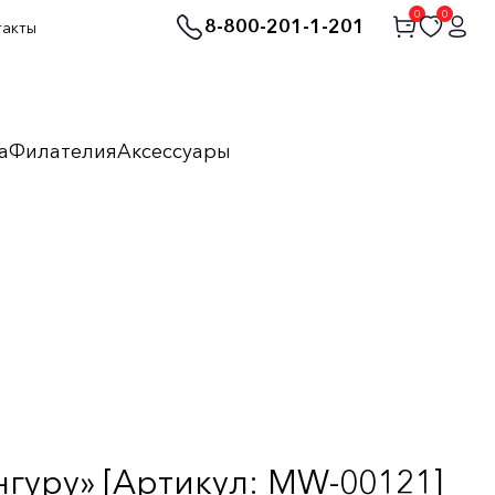
0
0
8-800-201-1-201
такты
а
Филателия
Аксессуары
гуру» [Артикул: MW-00121]