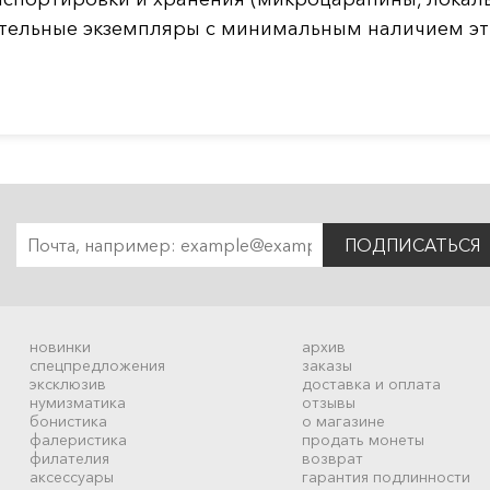
ательные экземпляры с минимальным наличием эт
ПОДПИСАТЬСЯ
новинки
архив
спецпредложения
заказы
эксклюзив
доставка и оплата
нумизматика
отзывы
бонистика
о магазине
фалеристика
продать монеты
филателия
возврат
аксессуары
гарантия подлинности