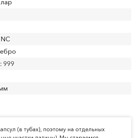
ллар
UNC
ребро
: 999
 мм
псул (в тубах), поэтому на отдельных
ные участки патины). Мы стараемся