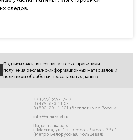
их следов.
Подписываясь, вы соглашаетесь с
правилами
получения рекламно-информационных материалов
и
политикой обработки персональных данных
+7 (999) 597-17-17
8 (499) 673-41-07
8 (800) 201-1-201 (бесплатно по России)
info@numizmat.ru
Выдача заказов:
г. Москва, ул. 1-я Тверская-Ямская 29 с1
(Метро Белорусская, Кольцевая)