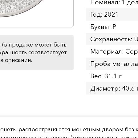
Номинал: 1 до
Год: 2021
Буквы: P
Сохранность: 
 (в продаже может быть
Материал: Се
хранность соответствует
в описании.
Проба металла
Вес: 31.1 г
Диаметр: 40.6
 монеты распространяются монетным двором без ка
нспортировки и хранения (микроцарапины, локаль