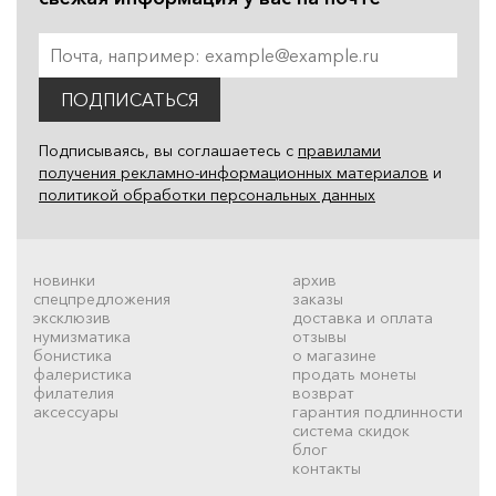
ПОДПИСАТЬСЯ
Подписываясь, вы соглашаетесь с
правилами
получения рекламно-информационных материалов
и
политикой обработки персональных данных
новинки
архив
спецпредложения
заказы
эксклюзив
доставка и оплата
нумизматика
отзывы
бонистика
о магазине
фалеристика
продать монеты
филателия
возврат
аксессуары
гарантия подлинности
система скидок
блог
контакты