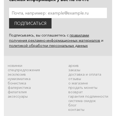
ПОДПИСАТЬСЯ
Подписываясь, вы соглашаетесь с
правилами
получения рекламно-информационных материалов
и
политикой обработки персональных данных
новинки
архив
спецпредложения
заказы
эксклюзив
доставка и оплата
нумизматика
отзывы
бонистика
о магазине
фалеристика
продать монеты
филателия
возврат
аксессуары
гарантия подлинности
система скидок
блог
контакты