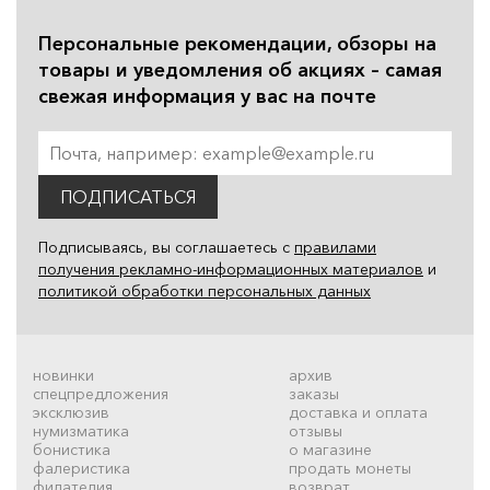
Персональные рекомендации, обзоры на
товары и уведомления об акциях – самая
свежая информация у вас на почте
ПОДПИСАТЬСЯ
Подписываясь, вы соглашаетесь с
правилами
получения рекламно-информационных материалов
и
политикой обработки персональных данных
новинки
архив
спецпредложения
заказы
эксклюзив
доставка и оплата
нумизматика
отзывы
бонистика
о магазине
фалеристика
продать монеты
филателия
возврат