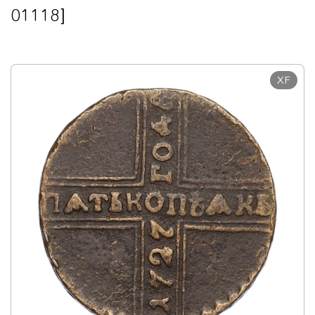
01118]
XF