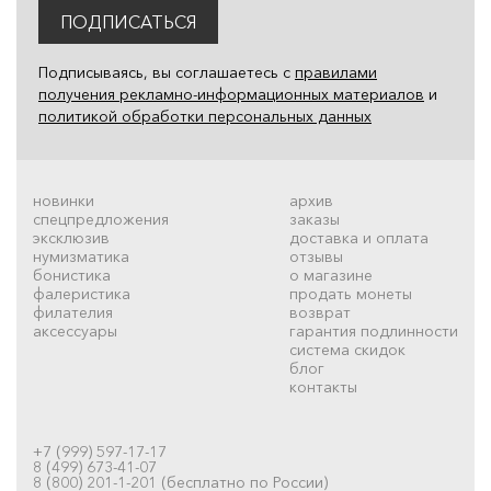
ПОДПИСАТЬСЯ
Подписываясь, вы соглашаетесь с
правилами
получения рекламно-информационных материалов
и
политикой обработки персональных данных
новинки
архив
спецпредложения
заказы
эксклюзив
доставка и оплата
нумизматика
отзывы
бонистика
о магазине
фалеристика
продать монеты
филателия
возврат
аксессуары
гарантия подлинности
система скидок
блог
контакты
+7 (999) 597-17-17
8 (499) 673-41-07
8 (800) 201-1-201 (бесплатно по России)