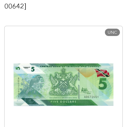
00642]
UNC