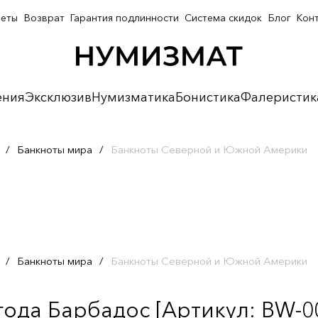
неты
Возврат
Гарантия подлинности
Система скидок
Блог
Кон
ения
Эксклюзив
Нумизматика
Бонистика
Фалеристик
/
Банкноты мира
/
Банкноты Северной и Южной Америки
/
Банкноты мира
/
Банкноты Северной и Южной Америки
года Барбадос [Артикул: BW-0