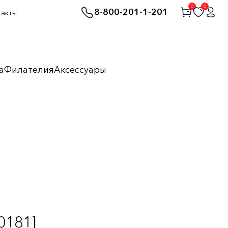
0
0
8-800-201-1-201
такты
а
Филателия
Аксессуары
0181]