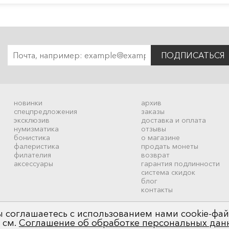
ПОДПИСАТЬСЯ
новинки
архив
спецпредложения
заказы
эксклюзив
доставка и оплата
нумизматика
отзывы
бонистика
о магазине
фалеристика
продать монеты
филателия
возврат
аксессуары
гарантия подлинности
система скидок
блог
контакты
 соглашаетесь с использованием нами cookie-фай
 см.
Соглашение об обработке персональных дан