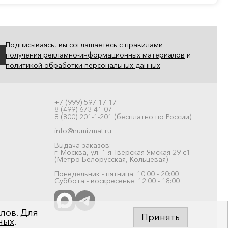
Подписываясь, вы соглашаетесь с
правилами
получения рекламно-информационных материалов
и
политикой обработки персональных данных
+7 (999) 597-17-17
8 (499) 673-41-07
8 (800) 201-1-201 (бесплатно по России)
info@numizmat.ru
Выдача заказов:
г. Москва, ул. 1-я Тверская-Ямская 29 с1
(Метро Белорусская, Кольцевая)
Понедельник - пятница: 10:00 - 20:00
Суббота - воскресенье: 12:00 - 18:00
лов. Для
Принять
ных
.