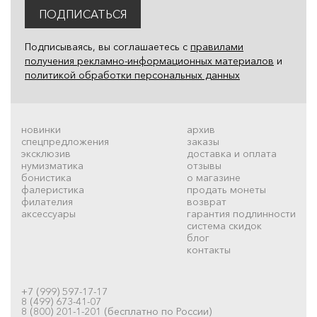
ПОДПИСАТЬСЯ
Подписываясь, вы соглашаетесь с
правилами
получения рекламно-информационных материалов
и
политикой обработки персональных данных
новинки
архив
спецпредложения
заказы
эксклюзив
доставка и оплата
нумизматика
отзывы
бонистика
о магазине
фалеристика
продать монеты
филателия
возврат
аксессуары
гарантия подлинности
система скидок
блог
контакты
+7 (999) 597-17-17
8 (499) 673-41-07
8 (800) 201-1-201 (бесплатно по России)