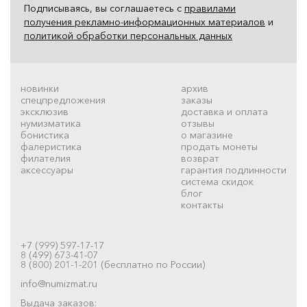
Подписываясь, вы соглашаетесь с
правилами
получения рекламно-информационных материалов
и
политикой обработки персональных данных
новинки
архив
спецпредложения
заказы
эксклюзив
доставка и оплата
нумизматика
отзывы
бонистика
о магазине
фалеристика
продать монеты
филателия
возврат
аксессуары
гарантия подлинности
система скидок
блог
контакты
+7 (999) 597-17-17
8 (499) 673-41-07
8 (800) 201-1-201 (бесплатно по России)
info@numizmat.ru
Выдача заказов: